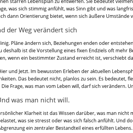
einen starren Lebensplan zu entwerfen. Sie bedeutet vielmeh
ge, was sich stimmig anfühlt, was Sinn gibt und was langfrist
uch dann Orientierung bietet, wenn sich äußere Umstände 
nd der Weg verändert sich
dlinig. Pläne ändern sich, Beziehungen enden oder entsteh
shalb ist die Vorstellung eines fixen Endziels oft mehr Bel
fen, wenn ein bestimmter Zustand erreicht ist, verschiebt 
Hier und Jetzt. Im bewussten Erleben der aktuellen Lebenspha
iten. Das bedeutet nicht, planlos zu sein. Es bedeutet, flex
ie Frage, was man vom Leben will, darf sich verändern. Und
Und was man nicht will.
ersönlicher Klarheit ist das Wissen darüber, was man nich
lastet, was sie stresst oder was sich falsch anfühlt. Und do
bgrenzung ein zentraler Bestandteil eines erfüllten Lebens.